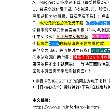
A、Magnet Link高速下载（每部付费
B、普通高速付费下载（按普通5元、珍贵1
照预览和mag链接、普通高速下载】：
点击
C、
本文资源还提供免费下载
（
不同于付费，
②有事请文章底部留言留邮箱（24小时回
③美女欣赏：
A.下载美女短视频
|
B.美女A
④
标价为
0.3元
的商品请先不要急着付款！
等他变为1.66元等价格时才有货！
心愿值助
⑤本站资源自助付费！
付费内容24小时可
果偶尔弹不出多试两遍），等待页面跳转显
回到本页面再需手动刷新页面）！
+ 恭喜IP为180.201.1.217的网友为
+ 【真·核心技术】搜片神器+下载+在线看片
+ 恒星世界在暴力中诞生，也在暴力中消亡
本文链接：
https://www.sijin.info/lianxi-js.html