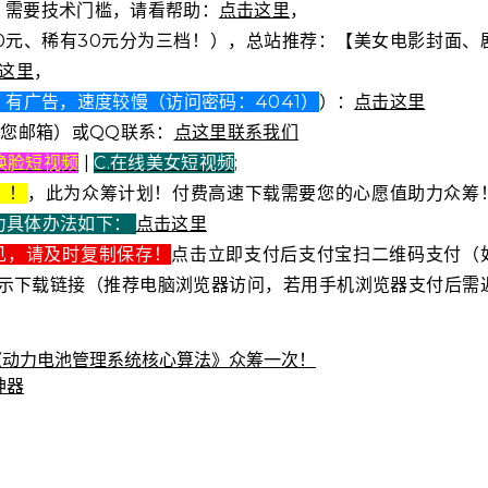
2元）需要技术门槛，请看帮助：
点击这里
，
0元、稀有30元分为三档！），总站推荐：【美女电影封面、
这里
，
有广告，速度较慢（访问密码：4041）
）：
点击这里
复您邮箱）或QQ联系：
点这里联系我们
I换脸短视频
|
C.在线美女短视频
;
！！
，此为众筹计划！付费高速下载需要您的心愿值助力众筹
力具体办法如下：
点击这里
见，请及时复制保存！
点击立即支付后支付宝扫二维码支付（
示下载链接（推荐电脑浏览器访问，若用手机浏览器支付后需
电子书籍《动力电池管理系统核心算法》众筹一次！
神器
！《了解宇宙如何运行》