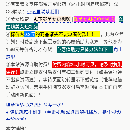
②有事请文章底部留言留邮箱（24小时回复您邮箱）或
QQ联系：
点这里联系我们
③美女欣赏：
A.下载美女短视频
|
B.美女AI换脸短视频
|
C.
在线美女短视频
;
④
标价为
0.3元
的商品请先不要急着付款！！！
，此为众筹
计划！付费高速下载需要您的心愿值助力众筹！等他变为
1.66元等价格时才有货！
心愿值助力具体办法如下：
点击
这里
⑤本站资源自助付费！
付费内容24小时可见，请及时复制
保存！
点击立即支付后支付宝扫二维码支付（如果偶尔弹
不出多试两遍），等待页面跳转显示下载链接（推荐电脑
浏览器访问，若用手机浏览器支付后需返回到本页面再需
+ AV女神文化课！近400位AV女优明星故事简介
手动刷新页面）！
+ 恭喜IP为180.201.1.217的网友为电子书籍《动力电池管
理系统核心算法》众筹一次！
+ 随机跳舞小姐姐（单击视频或点击随机播放、换个视频
开始欣赏）
本文链接：