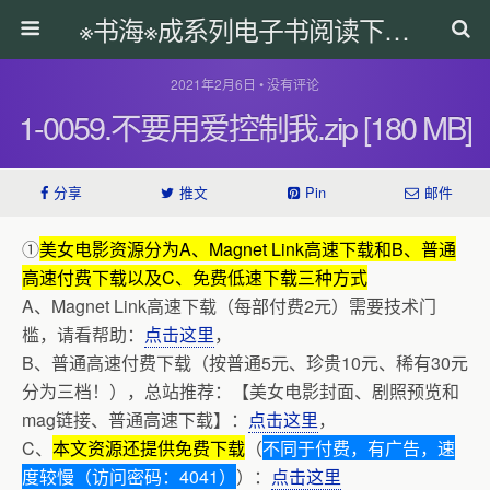
※书海※成系列电子书阅读下载网
2021年2月6日 • 没有评论
1-0059.不要用爱控制我.zip [180 MB]
分享
推文
Pin
邮件
①
美女电影资源分为A、Magnet Link高速下载和B、普通
高速付费下载以及C、免费低速下载三种方式
A、Magnet Link高速下载（每部付费2元）需要技术门
槛，请看帮助：
点击这里
，
B、普通高速付费下载（按普通5元、珍贵10元、稀有30元
分为三档！），总站推荐：【美女电影封面、剧照预览和
mag链接、普通高速下载】：
点击这里
，
C、
本文资源还提供免费下载
（
不同于付费，有广告，速
度较慢（访问密码：4041）
）：
点击这里