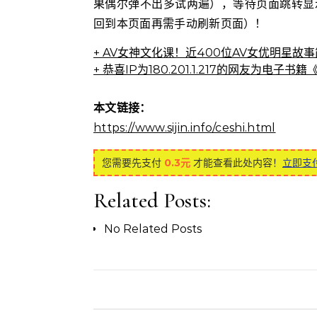
果偶尔弹不出多试两遍），等待页面跳转显
回到本页面再需手动刷新页面）！
+ AV女神文化课！近400位AV女优明星故
+ 恭喜IP为180.201.1.217的网友为
本文链接：
https://www.sijin.info/ceshi.html
您需要先支付
0.3元
才能查看此处内容！
立即支
Related Posts:
No Related Posts