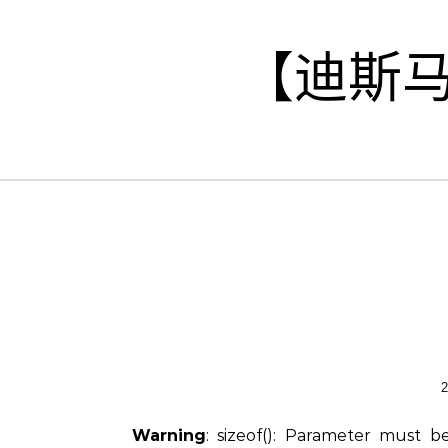
Skip to content
【迪斯
Warning
: sizeof(): Parameter must 