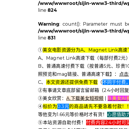
/www/wwwroot/sijin-www3-third/wp-
line
824
Warning
: count(): Parameter must b
/www/wwwroot/sijin-www3-third/wp-
line
831
①
美女电影资源分为A、Magnet Lin
A、Magnet Link高速下载（每部付费
B、普通高速付费下载（按普通5元、珍贵1
照预览和mag链接、普通高速下载】：
点击
C、
本文资源还提供免费下载
（
不同于付费，
②有事请文章底部留言留邮箱（24小时回
③美女欣赏：
A.下载美女短视频
|
B.美女A
④
标价为
0.3元
的商品请先不要急着付款！
等他变为1.66元等价格时才有货！
心愿值助
⑤本站资源自助付费！
付费内容24小时可