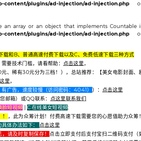
content/plugins/ad-injection/ad-injection.php
o
e an array or an object that implements Countable 
content/plugins/ad-injection/ad-injection.php
o
k高速下载和B、普通高速付费下载以及C、免费低速下载三种方式
2元）需要技术门槛，请看帮助：
点击这里
，
0元、稀有30元分为三档！），总站推荐：【美女电影封面、
这里
，
有广告，速度较慢（访问密码：4041）
）：
点击这里
复您邮箱）或QQ联系：
点这里联系我们
I换脸短视频
|
C.在线美女短视频
;
！！
，此为众筹计划！付费高速下载需要您的心愿值助力众筹
力具体办法如下：
点击这里
见，请及时复制保存！
点击立即支付后支付宝扫二维码支付（