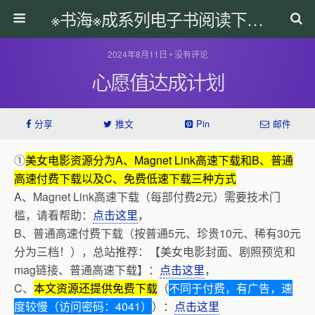
※书海※成系列电子书阅读下载网
2024年8月11日 • 没有评论
心愿值达成计划
分享
推文
Pin
邮件
①
美女电影资源分为A、Magnet Link高速下载和B、普通
高速付费下载以及C、免费低速下载三种方式
A、Magnet Link高速下载（每部付费2元）需要技术门
槛，请看帮助：
点击这里
，
B、普通高速付费下载（按普通5元、珍贵10元、稀有30元
分为三档！），总站推荐：【美女电影封面、剧照预览和
mag链接、普通高速下载】：
点击这里
，
C、
本文资源还提供免费下载
（
不同于付费，有广告，速
度较慢（访问密码：4041）
）：
点击这里