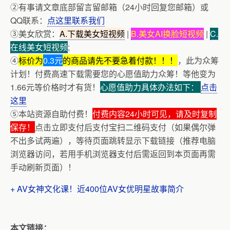
②有事请文章底部留言留邮箱（24小时回复您邮箱）或
QQ联系：
点这里联系我们
③美女欣赏：
A.下载美女短视频
|
B.美女AI换脸短视频
|
C.
在线美女短视频
;
④
标价为
0.3元
的商品请先不要急着付款！！！
，此为众筹
计划！付费高速下载需要您的心愿值助力众筹！等他变为
1.66元等价格时才有货！
心愿值助力具体办法如下：
点击
这里
⑤本站资源自助付费！
付费内容24小时可见，请及时复制
保存！
点击立即支付后支付宝扫二维码支付（如果偶尔弹
不出多试两遍），等待页面跳转显示下载链接（推荐电脑
浏览器访问，若用手机浏览器支付后需返回到本页面再需
手动刷新页面）！
+ AV女神文化课！近400位AV女优明星故事简介
本文链接：