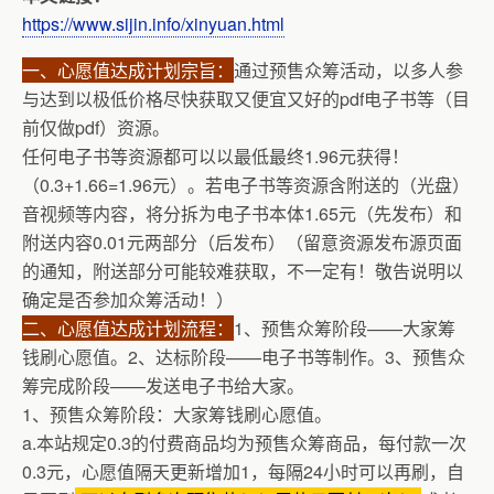
https://www.sijin.info/xinyuan.html
一、心愿值达成计划宗旨：
通过预售众筹活动，以多人参
与达到以极低价格尽快获取又便宜又好的pdf电子书等（目
前仅做pdf）资源。
任何电子书等资源都可以以最低最终1.96元获得！
（0.3+1.66=1.96元）。若电子书等资源含附送的（光盘）
音视频等内容，将分拆为电子书本体1.65元（先发布）和
附送内容0.01元两部分（后发布）（留意资源发布源页面
的通知，附送部分可能较难获取，不一定有！敬告说明以
确定是否参加众筹活动！）
二、心愿值达成计划流程：
1、预售众筹阶段——大家筹
钱刷心愿值。2、达标阶段——电子书等制作。3、预售众
筹完成阶段——发送电子书给大家。
1、预售众筹阶段：大家筹钱刷心愿值。
a.本站规定0.3的付费商品均为预售众筹商品，每付款一次
0.3元，心愿值隔天更新增加1，每隔24小时可以再刷，自