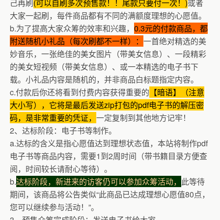
己再刷
(可以自刷多次预售款！！尾款只要付一次！)
或者
大家一起刷，每件商品都有不同的满额度理想的心愿值。
b.为了提高大家众筹的效率和兴趣，
0.3元的付款商品，都
附送随机小礼品（每次刷都不一样）：
一首绝对精选的美
妙音乐，一张绝佳的美女图片（带美女信息）、一段精彩
的美女短视频（带美女信息）、或一本精选的电子书下
载。小礼品内容是随机的，并非商品白标题指定内容。
c.付款后你还将看到付费内容获得重要的
【暗语】（注意
大小写），它将是最后发送zip打包的pdf电子书的解压密
码，是非常重要的凭证，
一定复制到其他地方记牢！
2、达标阶段：电子书等制作。
a.达标的含义是指心愿值达到理想状态值，本站将制作pdf
电子书等商品内容，需要1到2周时间（带书籍目录方便查
阅，时间较长请耐心等待）。
b.
达标阶段，新进来的访客仍可以参加众筹活动，
此等待
期间，该商品将公告类似“此商品已达成理想心愿值80点，
您可以继续参与活动！”。
3、预售众筹完成阶段：发送电子书给大家。