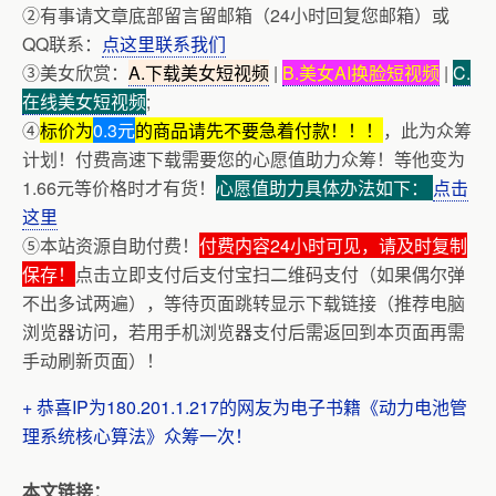
②有事请文章底部留言留邮箱（24小时回复您邮箱）或
QQ联系：
点这里联系我们
③美女欣赏：
A.下载美女短视频
|
B.美女AI换脸短视频
|
C.
在线美女短视频
;
④
标价为
0.3元
的商品请先不要急着付款！！！
，此为众筹
计划！付费高速下载需要您的心愿值助力众筹！等他变为
1.66元等价格时才有货！
心愿值助力具体办法如下：
点击
这里
⑤本站资源自助付费！
付费内容24小时可见，请及时复制
保存！
点击立即支付后支付宝扫二维码支付（如果偶尔弹
不出多试两遍），等待页面跳转显示下载链接（推荐电脑
浏览器访问，若用手机浏览器支付后需返回到本页面再需
手动刷新页面）！
+ 恭喜IP为180.201.1.217的网友为电子书籍《动力电池管
理系统核心算法》众筹一次！
本文链接：