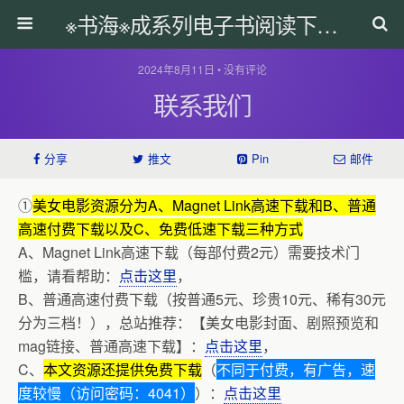
※书海※成系列电子书阅读下载网
2024年8月11日 • 没有评论
联系我们
分享
推文
Pin
邮件
①
美女电影资源分为A、Magnet Link高速下载和B、普通
高速付费下载以及C、免费低速下载三种方式
A、Magnet Link高速下载（每部付费2元）需要技术门
槛，请看帮助：
点击这里
，
B、普通高速付费下载（按普通5元、珍贵10元、稀有30元
分为三档！），总站推荐：【美女电影封面、剧照预览和
mag链接、普通高速下载】：
点击这里
，
C、
本文资源还提供免费下载
（
不同于付费，有广告，速
度较慢（访问密码：4041）
）：
点击这里