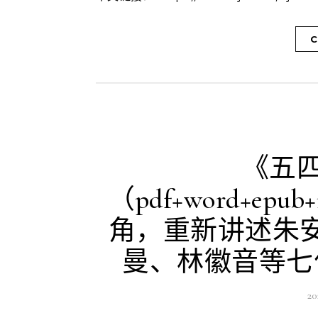
C
《五四
（pdf+word+ep
角，重新讲述朱
曼、林徽音等七
2