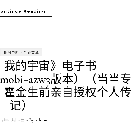
ontinue Reading
-
休闲书籍
全部文章
：我的宇宙》电子书
ub+mobi+azw3版本）（当当专
。霍金生前亲自授权个人传
记）
023年12月10日
- By
admin