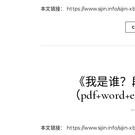
本文链接： https://www.sijin.info/sijin
C
《我是谁？
（pdf+word+
2
本文链接： https://www.sijin.info/sijin