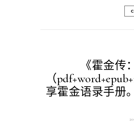
C
《霍金传
（pdf+word+ep
享霍金语录手册
2