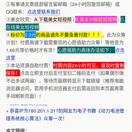
②有事请文章底部留言留邮箱（24小时回复您邮箱）或
QQ联系：
点这里联系我们
③美女欣赏：
A.下载美女短视频
|
B.美女AI换脸短视频
|
C.
在线美女短视频
;
④
标价为
0.3元
的商品请先不要急着付款！！！
，此为众筹
计划！付费高速下载需要您的心愿值助力众筹！等他变为
1.66元等价格时才有货！
心愿值助力具体办法如下：
点击
这里
⑤本站资源自助付费！
付费内容24小时可见，请及时复制
保存！
点击立即支付后支付宝扫二维码支付（如果偶尔弹
不出多试两遍），等待页面跳转显示下载链接（推荐电脑
浏览器访问，若用手机浏览器支付后需返回到本页面再需
手动刷新页面）！
+ 美女电影高清预览
+ 恭喜IP为180.201.1.217的网友为电子书籍《动力电池管
理系统核心算法》众筹一次！
+ 13位up主齐聚B站跳极乐净土，谁的最有灵魂
本文链接：