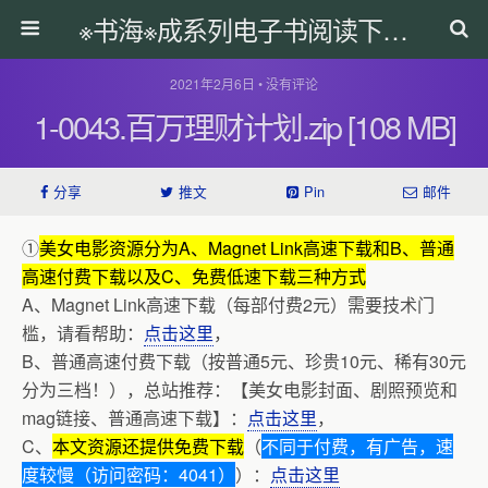
※书海※成系列电子书阅读下载网
2021年2月6日 • 没有评论
1-0043.百万理财计划.zip [108 MB]
分享
推文
Pin
邮件
①
美女电影资源分为A、Magnet Link高速下载和B、普通
高速付费下载以及C、免费低速下载三种方式
A、Magnet Link高速下载（每部付费2元）需要技术门
槛，请看帮助：
点击这里
，
B、普通高速付费下载（按普通5元、珍贵10元、稀有30元
分为三档！），总站推荐：【美女电影封面、剧照预览和
mag链接、普通高速下载】：
点击这里
，
C、
本文资源还提供免费下载
（
不同于付费，有广告，速
度较慢（访问密码：4041）
）：
点击这里