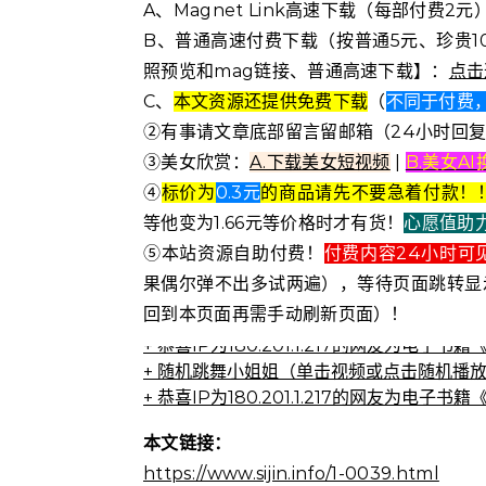
A、Magnet Link高速下载（每部付费
B、普通高速付费下载（按普通5元、珍贵1
照预览和mag链接、普通高速下载】：
点击
C、
本文资源还提供免费下载
（
不同于付费，
②有事请文章底部留言留邮箱（24小时回
③美女欣赏：
A.下载美女短视频
|
B.美女A
④
标价为
0.3元
的商品请先不要急着付款！
等他变为1.66元等价格时才有货！
心愿值助
⑤本站资源自助付费！
付费内容24小时可
果偶尔弹不出多试两遍），等待页面跳转显
回到本页面再需手动刷新页面）！
+ 恭喜IP为180.201.1.217的网友为
+ 随机跳舞小姐姐（单击视频或点击随机播
+ 恭喜IP为180.201.1.217的网友为
本文链接：
https://www.sijin.info/1-0039.html