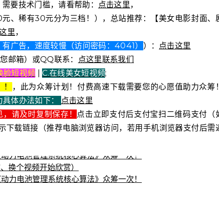
2元）需要技术门槛，请看帮助：
点击这里
，
0元、稀有30元分为三档！），总站推荐：【美女电影封面、
这里
，
有广告，速度较慢（访问密码：4041）
）：
点击这里
复您邮箱）或QQ联系：
点这里联系我们
I换脸短视频
|
C.在线美女短视频
;
！！
，此为众筹计划！付费高速下载需要您的心愿值助力众筹
力具体办法如下：
点击这里
见，请及时复制保存！
点击立即支付后支付宝扫二维码支付（
示下载链接（推荐电脑浏览器访问，若用手机浏览器支付后需
电子书籍《动力电池管理系统核心算法》众筹一次！
放、换个视频开始欣赏）
电子书籍《动力电池管理系统核心算法》众筹一次！