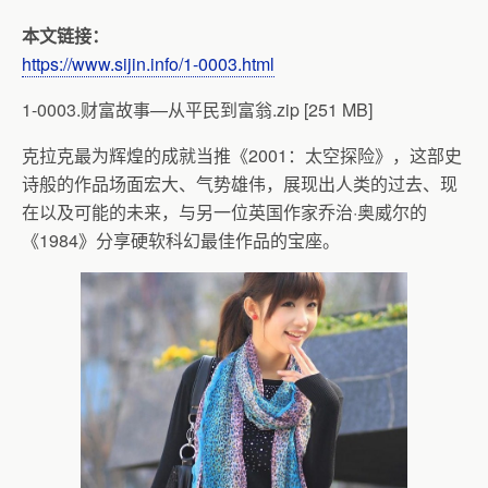
本文链接：
https://www.sijin.info/1-0003.html
1-0003.财富故事—从平民到富翁.zip [251 MB]
克拉克最为辉煌的成就当推《2001：太空探险》，这部史
诗般的作品场面宏大、气势雄伟，展现出人类的过去、现
在以及可能的未来，与另一位英国作家乔治·奥威尔的
《1984》分享硬软科幻最佳作品的宝座。