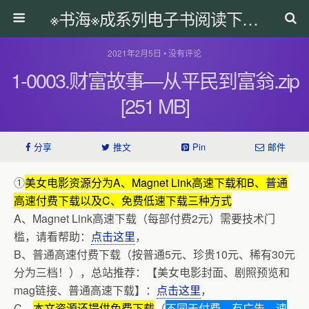
※书海※成系列电子书阅读下载网
2021年2月5日 • 没有评论
1-0003.财富故事—从平民到富翁.zip
[251 MB]
分享
推文
Pin
邮件
①
美女电影资源分为A、Magnet Link高速下载和B、普通
高速付费下载以及C、免费低速下载三种方式
A、Magnet Link高速下载（每部付费2元）需要技术门
槛，请看帮助：
点击这里
，
B、普通高速付费下载（按普通5元、珍贵10元、稀有30元
分为三档！），总站推荐：【美女电影封面、剧照预览和
mag链接、普通高速下载】：
点击这里
，
C、
本文资源还提供免费下载
（
不同于付费，有广告，速