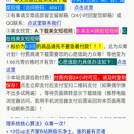
度较慢（访问密码：4041）
）：
点击这里
②有事请文章底部留言留邮箱（24小时回复您邮箱）或
QQ联系：
点这里联系我们
③美女欣赏：
A.下载美女短视频
|
B.美女AI换脸短视频
|
C.
在线美女短视频
;
④
标价为
0.3元
的商品请先不要急着付款！！！
，此为众筹
计划！付费高速下载需要您的心愿值助力众筹！等他变为
1.66元等价格时才有货！
心愿值助力具体办法如下：
点击
这里
⑤本站资源自助付费！
付费内容24小时可见，请及时复制
保存！
点击立即支付后支付宝扫二维码支付（如果偶尔弹
不出多试两遍），等待页面跳转显示下载链接（推荐电脑
浏览器访问，若用手机浏览器支付后需返回到本页面再需
+ 美女电影高清预览
手动刷新页面）！
+ 恭喜IP为180.201.1.217的网友为电子书籍《动力电池管
理系统核心算法》众筹一次！
+ 13位up主齐聚B站跳极乐净土，谁的最有灵魂